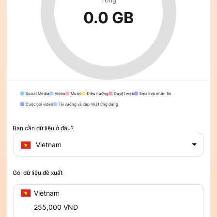
0.0 GB
Social Media
Video
Music
Điều hướng
Duyệt web
Email và nhắn tin
Cuộc gọi video
Tải xuống và cập nhật ứng dụng
Bạn cần dữ liệu ở đâu?
Vietnam
Gói dữ liệu đề xuất
Vietnam
255,000 VND