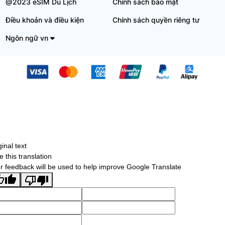
@2023 eSIM Du Lịch
Chính sách bảo mật
Điều khoản và điều kiện
Chính sách quyền riêng tư
Ngôn ngữ vn
ginal text
e this translation
r feedback will be used to help improve Google Translate