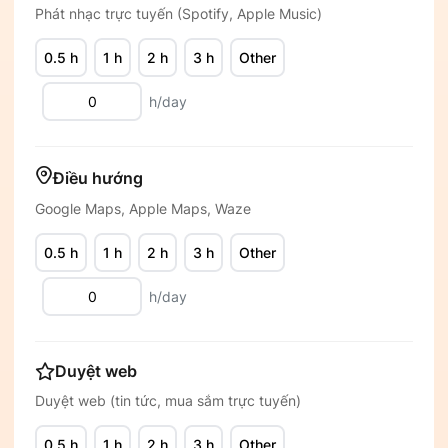
Phát nhạc trực tuyến (Spotify, Apple Music)
0.5 h
1 h
2 h
3 h
Other
h/day
Điều hướng
Google Maps, Apple Maps, Waze
0.5 h
1 h
2 h
3 h
Other
h/day
Duyệt web
Duyệt web (tin tức, mua sắm trực tuyến)
0.5 h
1 h
2 h
3 h
Other