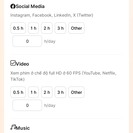
Social Media
Instagram, Facebook, LinkedIn, X (Twitter)
0.5 h
1 h
2 h
3 h
Other
h/day
Video
Xem phim ở chế độ full HD ở 60 FPS (YouTube, Netflix,
TikTok)
0.5 h
1 h
2 h
3 h
Other
h/day
Music