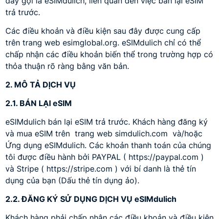
đây gọi là eSIMdulich, liên quan đến việc bán lại eSIM
trả trước.
Các điều khoản và điều kiện sau đây được cung cấp
trên trang web esimglobal.org. eSIMdulich chỉ có thể
chấp nhận các điều khoản biến thể trong trường hợp có
thỏa thuận rõ ràng bằng văn bản.
2. MÔ TẢ DỊCH VỤ
2.1. BÁN LẠI eSIM
eSIMdulich bán lại eSIM trả trước. Khách hàng đăng ký
và mua eSIM trên trang web simdulich.com và/hoặc
Ứng dụng eSIMdulich. Các khoản thanh toán của chúng
tôi được điều hành bởi PAYPAL ( https://paypal.com )
và Stripe ( https://stripe.com ) với bí danh là thẻ tín
dụng của bạn (Dấu thẻ tín dụng ảo).
2.2. ĐĂNG KÝ SỬ DỤNG DỊCH VỤ eSIMdulich
Khách hàng phải chấp nhận các điều khoản và điều kiện