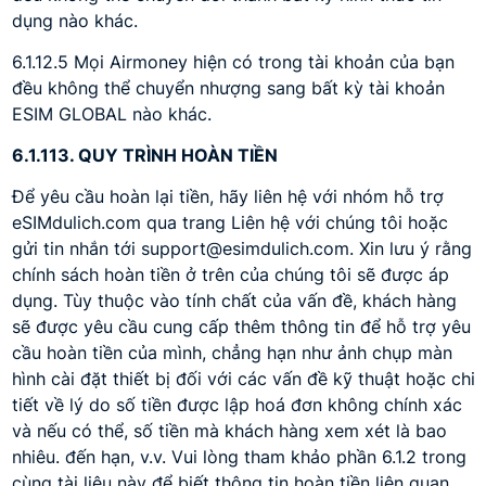
dụng nào khác.
6.1.12.5 Mọi Airmoney hiện có trong tài khoản của bạn
đều không thể chuyển nhượng sang bất kỳ tài khoản
ESIM GLOBAL nào khác.
6.1.113. QUY TRÌNH HOÀN TIỀN
Để yêu cầu hoàn lại tiền, hãy liên hệ với nhóm hỗ trợ
eSIMdulich.com qua trang Liên hệ với chúng tôi hoặc
gửi tin nhắn tới support@esimdulich.com. Xin lưu ý rằng
chính sách hoàn tiền ở trên của chúng tôi sẽ được áp
dụng. Tùy thuộc vào tính chất của vấn đề, khách hàng
sẽ được yêu cầu cung cấp thêm thông tin để hỗ trợ yêu
cầu hoàn tiền của mình, chẳng hạn như ảnh chụp màn
hình cài đặt thiết bị đối với các vấn đề kỹ thuật hoặc chi
tiết về lý do số tiền được lập hoá đơn không chính xác
và nếu có thể, số tiền mà khách hàng xem xét là bao
nhiêu. đến hạn, v.v. Vui lòng tham khảo phần 6.1.2 trong
cùng tài liệu này để biết thông tin hoàn tiền liên quan