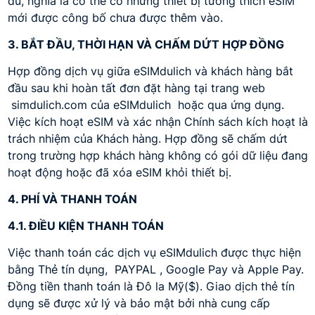
đủ, nghĩa là có thể có những thiết bị tương thích eSIM
mới được công bố chưa được thêm vào.
3. BẮT ĐẦU, THỜI HẠN VÀ CHẤM DỨT HỢP ĐỒNG
Hợp đồng dịch vụ giữa eSIMdulich và khách hàng bắt
đầu sau khi hoàn tất đơn đặt hàng tại trang web
simdulich.com của eSIMdulich hoặc qua ứng dụng.
Việc kích hoạt eSIM và xác nhận Chính sách kích hoạt là
trách nhiệm của Khách hàng. Hợp đồng sẽ chấm dứt
trong trường hợp khách hàng không có gói dữ liệu đang
hoạt động hoặc đã xóa eSIM khỏi thiết bị.
4. PHÍ VÀ THANH TOÁN
4.1. ĐIỀU KIỆN THANH TOÁN
Việc thanh toán các dịch vụ eSIMdulich được thực hiện
bằng Thẻ tín dụng, PAYPAL , Google Pay và Apple Pay.
Đồng tiền thanh toán là Đô la Mỹ($). Giao dịch thẻ tín
dụng sẽ được xử lý và bảo mật bởi nhà cung cấp