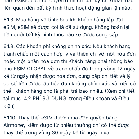
nào. eSIMdulich có quyền đình chỉ bất kỳ tài khoản nào
liên quan đến bất kỳ hình thức hoạt động gian lận nào.
6.1.8. Mua hàng vô tình: Sau khi khách hàng lắp đặt
eSIM, eSIM sẽ được coi là đã sử dụng. Không hoàn lại
tiền dưới bất kỳ hình thức nào sẽ được cung cấp.
6.1.9. Các khoản phí không chính xác: Nếu khách hàng
tranh chấp một cách hợp lý và thiện chí về một hóa đơn
hoặc một phần hóa đơn thì Khách hàng phải thông báo
cho ESIM GLOBAL về tranh chấp đó trong vòng 12 ngày
kể từ ngày nhận được hóa đơn, cung cấp chi tiết về lý
do số tiền được lập hóa đơn không chính xác và, nếu có
thể , khách hàng cho là phải trả bao nhiêu. (Xem chi tiết
tại mục 4.2 PHÍ SỬ DỤNG trong Điều khoản và Điều
kiện)
6.1.10. Thay thế: eSIM được mua độc quyền bằng
Airmoney kiếm được từ phiếu thưởng chỉ có thể được
thay thế trong vòng 30 ngày kể từ ngày mua.