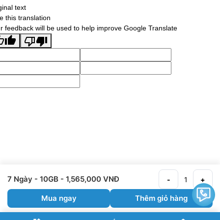
ginal text
e this translation
r feedback will be used to help improve Google Translate
7 Ngày
- 10GB
- 1,565,000 VNĐ
-
+
Mua ngay
Thêm giỏ hàng