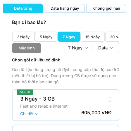
Data tổng
Data hàng ngày
Không giới hạn
Bạn đi bao lâu?
3 Ngày
5 Ngày
7 Ngày
15 Ngày
30 Ngày
7
Ngày
|
Data
Mặc định
Chọn gói dữ liệu cố định
Gói dữ liệu dung lượng cố định, cung cấp tốc độ cao 5G
(nếu thiết bị hỗ trợ). Dung lượng GB được sử dụng cho
toàn bộ thời gian của gói.
Đề xuất
3 Ngày
- 3 GB
Fast and reliable internet
605,000 VNĐ
Chi tiết