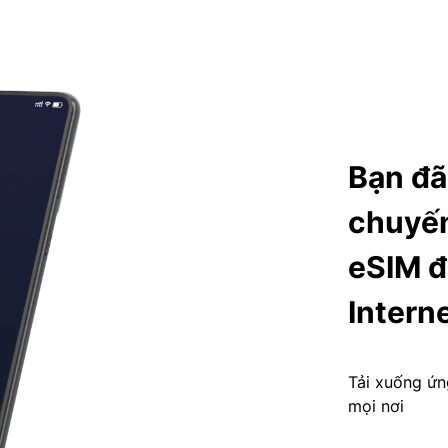
Bạn đã
chuyến
eSIM đ
Intern
Tải xuống ứn
mọi nơi