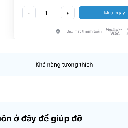
Mua ngay
-
+
Bảo mật
thanh toán
Khả năng tương thích
uôn ở đây để giúp đỡ