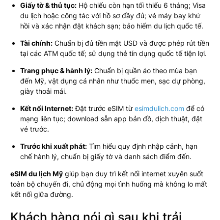
Giấy tờ & thủ tục:
Hộ chiếu còn hạn tối thiểu 6 tháng; Visa
du lịch hoặc công tác với hồ sơ đầy đủ; vé máy bay khứ
hồi và xác nhận đặt khách sạn; bảo hiểm du lịch quốc tế.
Tài chính:
Chuẩn bị đủ tiền mặt USD và được phép rút tiền
tại các ATM quốc tế; sử dụng thẻ tín dụng quốc tế tiện lợi.
Trang phục & hành lý:
Chuẩn bị quần áo theo mùa bạn
đến Mỹ, vật dụng cá nhân như thuốc men, sạc dự phòng,
giày thoải mái.
Kết nối Internet:
Đặt trước eSIM từ
esimdulich.com
để có
mạng liên tục; download sẵn app bản đồ, dịch thuật, đặt
vé trước.
Trước khi xuất phát:
Tìm hiểu quy định nhập cảnh, hạn
chế hành lý, chuẩn bị giấy tờ và danh sách điểm đến.
eSIM du lịch Mỹ
giúp bạn duy trì kết nối internet xuyên suốt
toàn bộ chuyến đi, chủ động mọi tình huống mà không lo mất
kết nối giữa đường.
Khách hàng nói gì sau khi trải