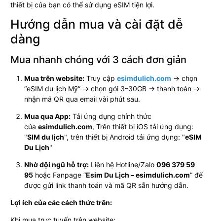
thiết bị của bạn có thể sử dụng eSIM tiện lợi.
Hướng dẫn mua và cài đặt dễ
dàng
Mua nhanh chóng với 3 cách đơn giản
Mua trên website:
Truy cập
esimdulich.com
→ chọn
“eSIM du lịch Mỹ” → chọn gói 3–30GB → thanh toán →
nhận mã QR qua email vài phút sau.
Mua qua App:
Tải ứng dụng chính thức
của
esimdulich.com
,
Trên thiết bị iOS tải ứng dụng:
"
SIM du lịch
", trên thiết bị Android tải ứng dụng: "
eSIM
Du Lịch
"
Nhờ đội ngũ hỗ trợ:
Liên hệ Hotline/Zalo
096 379 59
95
hoặc Fanpage “
Esim Du Lịch – esimdulich.com
” để
được gửi link thanh toán và mã QR sẵn hướng dẫn.
Lợi ích của các cách thức trên:
Khi mua trực tuyến trên website: