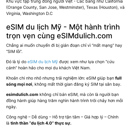
Khu vực tập trung đông người Việt -
Các bang như California
(Orange County, San Jose, Westminster), Texas (Houston), và
Virginia, Washington D.C
eSIM du lịch Mỹ - Một hành trình
trọn vẹn cùng eSIMdulich.com
Chẳng ai muốn chuyến đi bị gián đoạn chỉ vì “mất mạng” hay
“SIM lỗi”.
Đó là lý do
eSIM du lịch Mỹ
được xem như lựa chọn “cứu
cánh” hoàn hảo cho mọi du khách Việt Nam.
Khoản chi nho nhỏ nhưng trải nghiệm lớn: eSIM giúp bạn
full
sóng mọi nơi
, không mất thời gian đăng ký SIM tại sân bay.
esimdulich.com
không chỉ bán eSIM, mà còn là người bạn
đồng hành giúp hàng trăm nghìn hành trình trôi chảy hơn mỗi
ngày.
Công nghệ – Dễ dùng – Hỗ trợ tận tâm – Giá hợp lý – Chính
là
tinh thần “du lịch 4.0” thực sự.