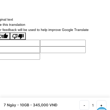
ginal text
e this translation
r feedback will be used to help improve Google Translate
7 Ngày
- 10GB
- 345,000 VNĐ
-
+