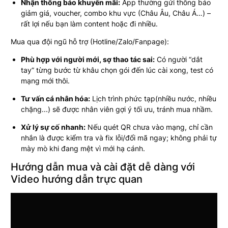
Nhận thông báo khuyến mãi:
App thường gửi thông báo
giảm giá, voucher, combo khu vực (Châu Âu, Châu Á…) –
rất lợi nếu bạn làm content hoặc đi nhiều.
Mua qua đội ngũ hỗ trợ (Hotline/Zalo/Fanpage):
Phù hợp với người mới, sợ thao tác sai:
Có người “dắt
tay” từng bước từ khâu chọn gói đến lúc cài xong, test có
mạng mới thôi.
Tư vấn cá nhân hóa:
Lịch trình phức tạp(nhiều nước, nhiều
chặng...) sẽ được nhân viên gợi ý tối ưu, tránh mua nhầm.
Xử lý sự cố nhanh:
Nếu quét QR chưa vào mạng, chỉ cần
nhắn là được kiểm tra và fix lỗi/đổi mã ngay; không phải tự
mày mò khi đang mệt vì mới hạ cánh.
Hướng dẫn mua và cài đặt dễ dàng với
Video hướng dẫn trực quan