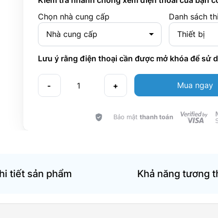
Kiểm tra nhanh chóng xem điện thoai của bạn c
Chọn nhà cung cấp
Danh sách thi
Nhà cung cấp
Thiết bị
Lưu ý rằng điện thoại cần được mở khóa để sử 
Mua ngay
-
+
Bảo mật
thanh toán
hi tiết sản phẩm
Khả năng tương t