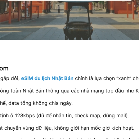
com
 gấp đôi,
eSIM du lịch Nhật Bản
chính là lựa chọn “xanh” ch
sóng toàn Nhật Bản thông qua các nhà mạng top đầu như K
hế, data tổng không chia ngày.
định ở 128kbps (đủ để nhắn tin, check map, dùng mail).
ật chuyển vùng dữ liệu, không giới hạn mốc giờ kích hoạt.