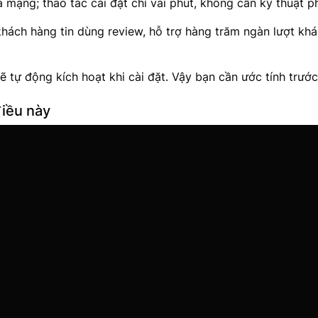
 mạng; thao tác cài đặt chỉ vài phút, không cần kỹ thuật p
hách hàng tin dùng review, hỗ trợ hàng trăm ngàn lượt khá
ẽ tự động kích hoạt khi cài đặt. Vậy bạn cần ước tính trước
điều này