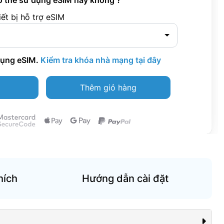
ó thể sử dụng eSIM hay không ?
ết bị hỗ trợ eSIM
dụng eSIM.
Kiểm tra khóa nhà mạng tại đây
Thêm giỏ hàng
hích
Hướng dẫn cài đặt