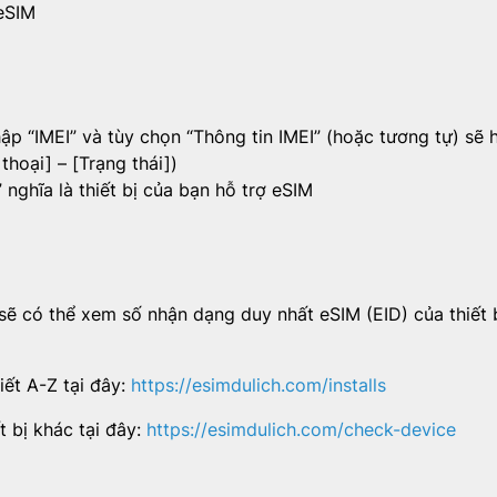
 eSIM
ập “IMEI” và tùy chọn “Thông tin IMEI” (hoặc tương tự) sẽ h
thoại] – [Trạng thái])
 nghĩa là thiết bị của bạn hỗ trợ eSIM
 sẽ có thể xem số nhận dạng duy nhất eSIM (EID) của thiết 
iết A-Z tại đây:
https://esimdulich.com/installs
t bị khác tại đây:
https://esimdulich.com/check-device