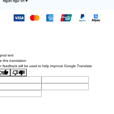
Ngôn ngữ vn
ginal text
e this translation
r feedback will be used to help improve Google Translate